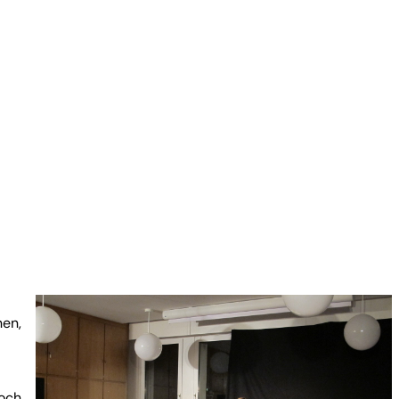
nen,
noch