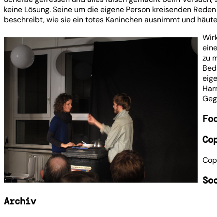
keine Lösung. Seine um die eigene Person kreisenden Reden
beschreibt, wie sie ein totes Kaninchen ausnimmt und häute
Wir
ein
zu 
Bedi
eige
Har
Gege
Fo
Co
Cop
So
Archiv