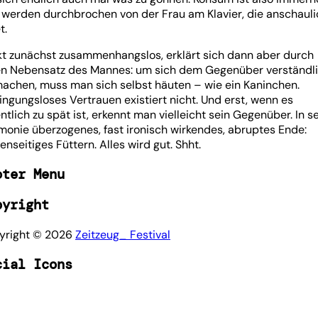
 werden durchbrochen von der Frau am Klavier, die anschauli
t.
kt zunächst zusammenhangslos, erklärt sich dann aber durch
en Nebensatz des Mannes: um sich dem Gegenüber verständl
machen, muss man sich selbst häuten – wie ein Kaninchen.
ngungsloses Vertrauen existiert nicht. Und erst, wenn es
ntlich zu spät ist, erkennt man vielleicht sein Gegenüber. In s
monie überzogenes, fast ironisch wirkendes, abruptes Ende:
nseitiges Füttern. Alles wird gut. Shht.
oter Menu
pyright
yright ©
2026
Zeitzeug_ Festival
cial Icons