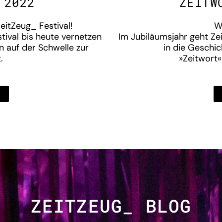
 2022
ZEITW
ZeitZeug_ Festival!
W
ival bis heute vernetzen
Im Jubiläumsjahr geht Ze
n auf der Schwelle zur
in die Geschic
.
»Zeitwort«
ZEITZEUG_ BLOG