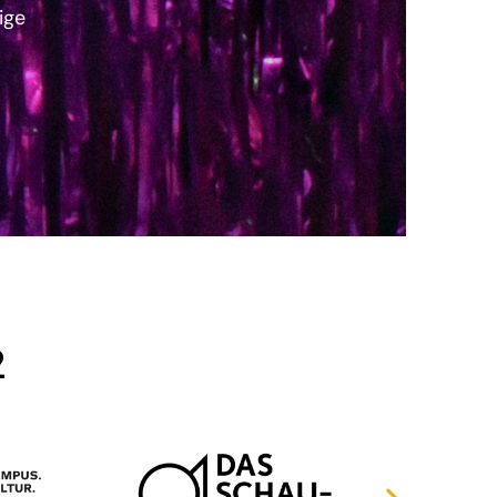
ige
2