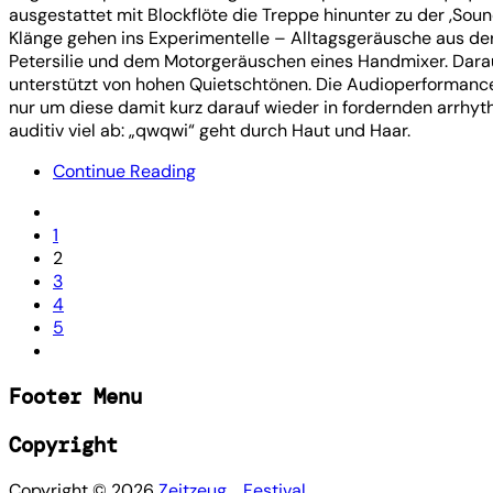
ausgestattet mit Blockflöte die Treppe hinunter zu der ‚So
Klänge gehen ins Experimentelle – Alltagsgeräusche aus d
Petersilie und dem Motorgeräuschen eines Handmixer. Dara
unterstützt von hohen Quietschtönen. Die Audioperformanc
nur um diese damit kurz darauf wieder in fordernden arrh
auditiv viel ab: „qwqwi“ geht durch Haut und Haar.
Continue Reading
1
2
3
4
5
Footer Menu
Copyright
Copyright ©
2026
Zeitzeug_ Festival