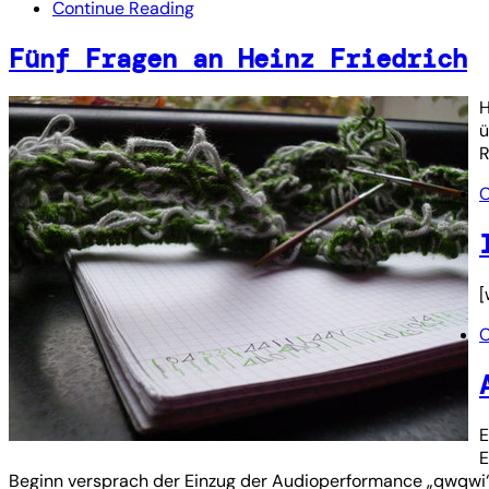
Continue Reading
Fünf Fragen an Heinz Friedrich
H
ü
R
C
[
C
E
E
Beginn versprach der Einzug der Audioperformance „qwqwi“