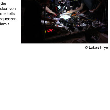
 die
acken von
er teils
Sequenzen
damit
© Lukas Frye