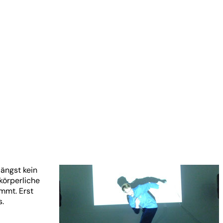
längst kein
 körperliche
mmt. Erst
s.